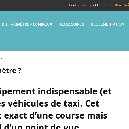
Contactez-nous
05.55.30.41.26
KIT TAXIMÈTRE + LUMINEUX
ACCESSOIRES
RÉGLEMENTATION
 ?
ètre ?
ipement indispensable (et
s véhicules de taxi. Cet
t exact d’une course mais
 d’un point de vue