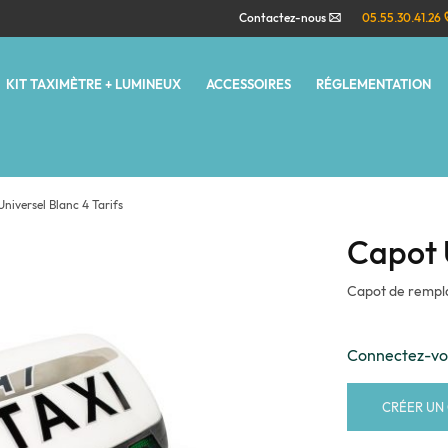
Contactez-nous
05.55.30.41.26
KIT TAXIMÈTRE + LUMINEUX
ACCESSOIRES
RÉGLEMENTATION
niversel Blanc 4 Tarifs
Capot U
Capot de rempla
Connectez-v
CRÉER UN