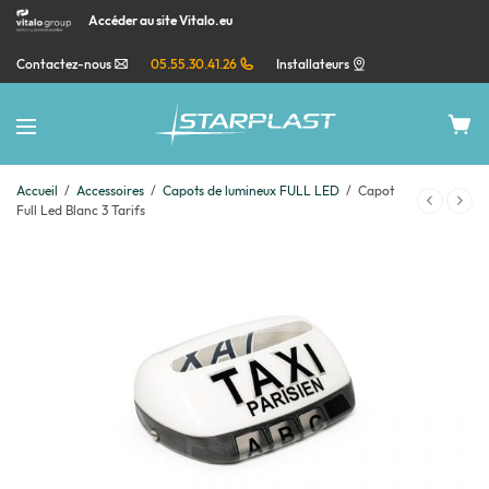
Accéder au site Vitalo.eu
Contactez-nous
05.55.30.41.26
Installateurs
Accueil
/
Accessoires
/
Capots de lumineux FULL LED
/
Capot
Full Led Blanc 3 Tarifs