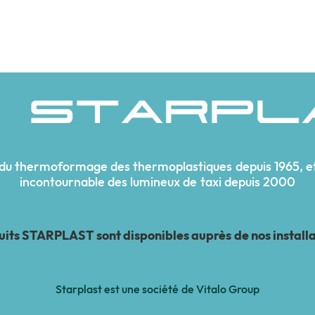
 du thermoformage des thermoplastiques depuis 1965, et
incontournable des lumineux de taxi depuis 2000
duits STARPLAST sont disponibles auprès de nos install
Starplast est une société de Vitalo Group