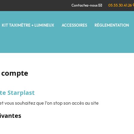
Contactez-nous
05.55.30.41.26
KIT TAXIMÈTRE + LUMINEUX
ACCESSOIRES
RÉGLEMENTATION
n compte
e Starplast
et vous souhaitez que l’on stop son accès au site
ivantes